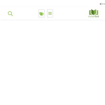
-->
≡